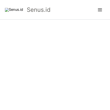
Skip
Senus.id
to
content