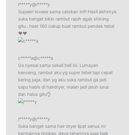
l*****y
@l*****y
Supeerr loveee sama catokan ini!! Hasil akhirnya
suka banget bikin rambut rapih agak shining
gitu.. heat 180 cukup buat rambut pendek tebal
❤️❤️
c*****a
@c*****a
Ga nyesal sama sekali beli ini. Lumayan
kenceng, rambut aku yg super tebel tapi cepat
kering juga, dan yg aku suka rambut ga jadi
sapu habis di hairdryer, malah jadi jatuh lurus
dan halus gitu👌
j*****y
@j*****y
Suka banget sama hair dryer lipat senus ini
bentuknya ringkas, daya tahannya juga baik