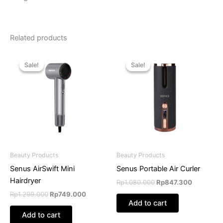
Related products
Original
Current
Original
Current
price
price
price
price
Sale!
Sale!
Sale!
Sale!
was:
is:
was:
is:
Rp1.299.000.
Rp749.000.
Rp1.080.000.
Rp847.30
Beauty Products
Beauty Products
Senus AirSwift Mini
Senus Portable Air Curler
Hairdryer
Rp
1.080.000
Rp
847.300
Rp
1.299.000
Rp
749.000
Add to cart
Add to cart