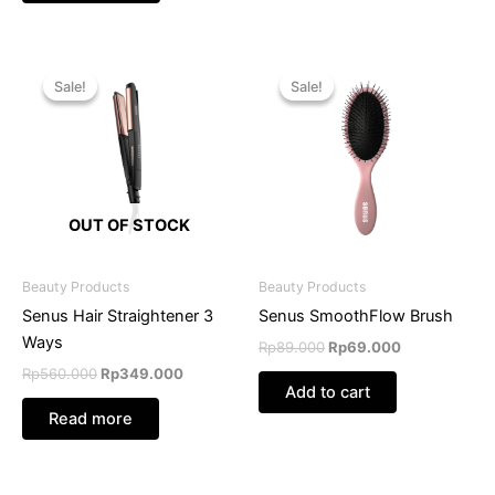
Original
Current
Original
Current
price
price
price
price
Sale!
Sale!
Sale!
Sale!
was:
is:
was:
is:
Rp560.000.
Rp349.000.
Rp89.000.
Rp69.000.
OUT OF STOCK
Beauty Products
Beauty Products
Senus Hair Straightener 3
Senus SmoothFlow Brush
Ways
Rp
89.000
Rp
69.000
Rp
560.000
Rp
349.000
Add to cart
Read more