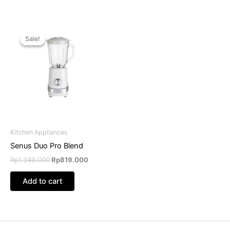
Original
Current
price
price
Sale!
Sale!
was:
is:
Rp1.349.000.
Rp819.000.
Kitchen Appliances
Senus Duo Pro Blend
Rp
1.349.000
Rp
819.000
Add to cart