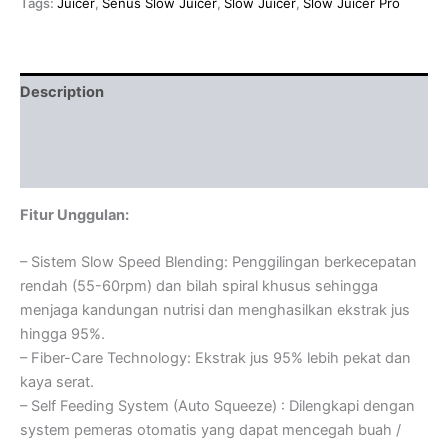
Tags:
Juicer
,
Senus Slow Juicer
,
Slow Juicer
,
Slow Juicer Pro
Description
Additional information
Cek Ongkir
Fitur Unggulan:
– Sistem Slow Speed Blending: Penggilingan berkecepatan
rendah (55-60rpm) dan bilah spiral khusus sehingga
menjaga kandungan nutrisi dan menghasilkan ekstrak jus
hingga 95%.
– Fiber-Care Technology: Ekstrak jus 95% lebih pekat dan
kaya serat.
– Self Feeding System (Auto Squeeze) : Dilengkapi dengan
system pemeras otomatis yang dapat mencegah buah /