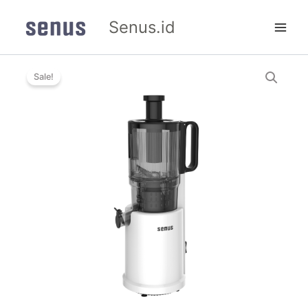
Skip
Senus.id
to
content
Senus
Price
Slow
Sale!
Juicer
range:
PRO
Rp1.600.00
220W
quantity
through
Rp2.199.00