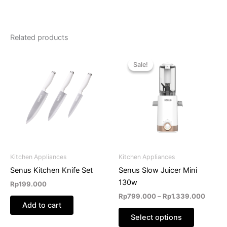
Related products
Price
This
range:
Sale!
Sale!
product
Rp799
has
throug
Rp1.3
multiple
variants.
The
options
may
be
Kitchen Appliances
Kitchen Appliances
chosen
Senus Kitchen Knife Set
Senus Slow Juicer Mini
on
130w
Rp
199.000
the
Rp
799.000
–
Rp
1.339.000
product
Add to cart
page
Select options