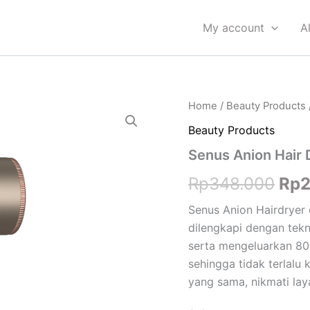
My account
A
Senus
Home
/
Beauty Products
Ori
Anion
Beauty Products
Hair
pri
Dryer
Senus Anion Hair
850W
was
quantity
Rp
348.000
Rp
Rp3
Senus Anion Hairdryer
dilengkapi dengan tek
serta mengeluarkan 80
sehingga tidak terlalu
yang sama, nikmati laya