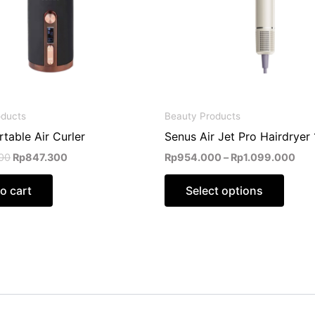
The
optio
may
be
chose
on
the
oducts
Beauty Products
produ
table Air Curler
Senus Air Jet Pro Hairdrye
page
00
Rp
847.300
Rp
954.000
–
Rp
1.099.000
o cart
Select options