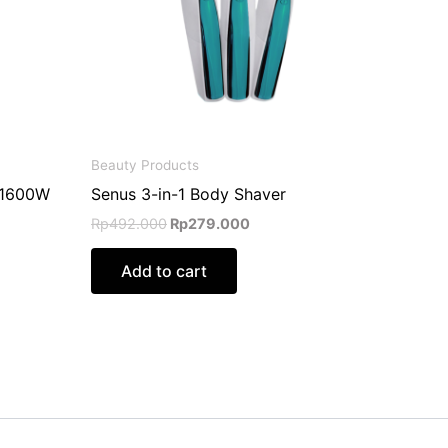
ns
n
Beauty Products
ct
r 1600W
Senus 3-in-1 Body Shaver
Rp
492.000
Rp
279.000
Add to cart