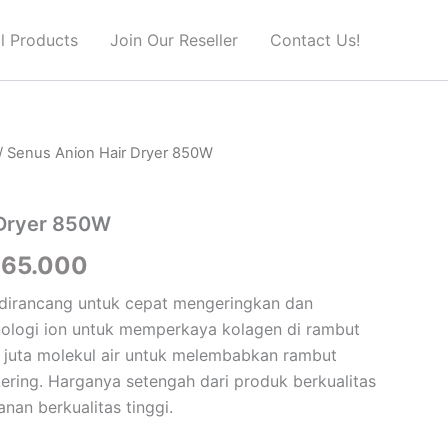
ll Products
Join Our Reseller
Contact Us!
/ Senus Anion Hair Dryer 850W
ginal
Current
ce
price
 Dryer 850W
:
is:
265.000
48.000.
Rp265.000.
 dirancang untuk cepat mengeringkan dan
nologi ion untuk memperkaya kolagen di rambut
 juta molekul air untuk melembabkan rambut
 kering. Harganya setengah dari produk berkualitas
nan berkualitas tinggi.