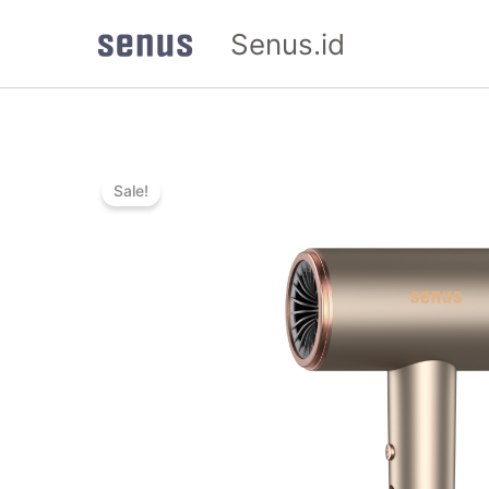
Skip
Senus.id
to
content
Sale!