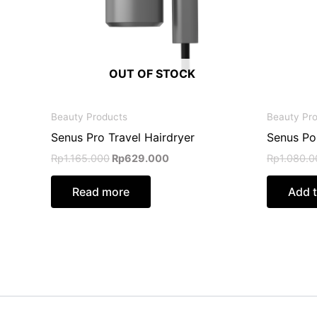
OUT OF STOCK
Beauty Products
Beauty Pr
Senus Pro Travel Hairdryer
Senus Por
Rp
1.165.000
Rp
629.000
Rp
1.080.0
Read more
Add t