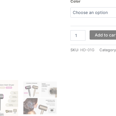
Color
Add to car
SKU:
HD-01G
Category