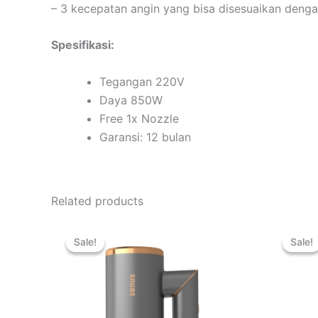
– 3 kecepatan angin yang bisa disesuaikan denga
Spesifikasi:
Tegangan 220V
Daya 850W
Free 1x Nozzle
Garansi: 12 bulan
Related products
Original
Current
price
price
Sale!
Sale!
Sale!
Sale!
was:
is:
Rp1.165.000.
Rp629.000.