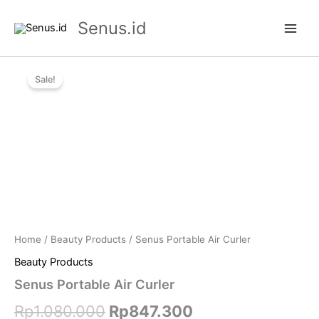
Skip
Senus.id
to
content
Senus
Original
Current
Portable
Sale!
Air
price
price
Curler
was:
is:
quantity
Rp1.080.000.
Rp847.300.
Home
/
Beauty Products
/ Senus Portable Air Curler
Beauty Products
Senus Portable Air Curler
Rp
1.080.000
Rp
847.300