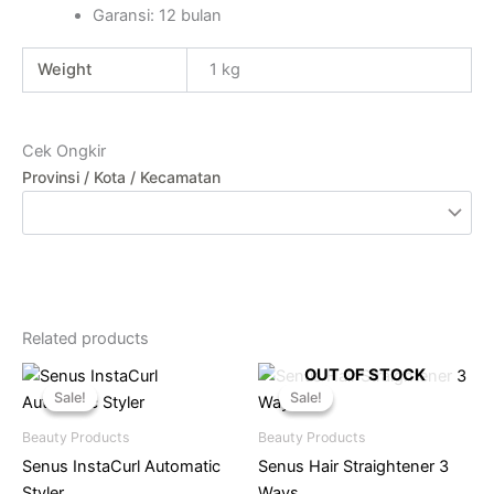
Garansi: 12 bulan
Weight
1 kg
Cek Ongkir
Provinsi / Kota / Kecamatan
Related products
Original
Current
Original
Current
OUT OF STOCK
price
price
price
price
Sale!
Sale!
Sale!
Sale!
was:
is:
was:
is:
Rp644.400.
Rp322.200.
Rp560.000.
Rp349.00
Beauty Products
Beauty Products
Senus InstaCurl Automatic
Senus Hair Straightener 3
Styler
Ways