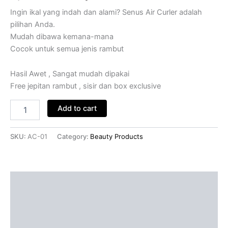
Ingin ikal yang indah dan alami? Senus Air Curler adalah
pilihan Anda.
Mudah dibawa kemana-mana
Cocok untuk semua jenis rambut
Hasil Awet , Sangat mudah dipakai
Free jepitan rambut , sisir dan box exclusive
Add to cart
SKU:
AC-01
Category:
Beauty Products
Description
Additional information
Cek Ongkir